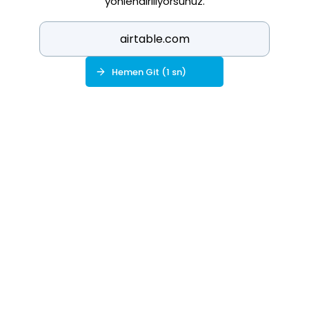
yönlendiriliyorsunuz.
airtable.com
Hemen Git (
1
sn)